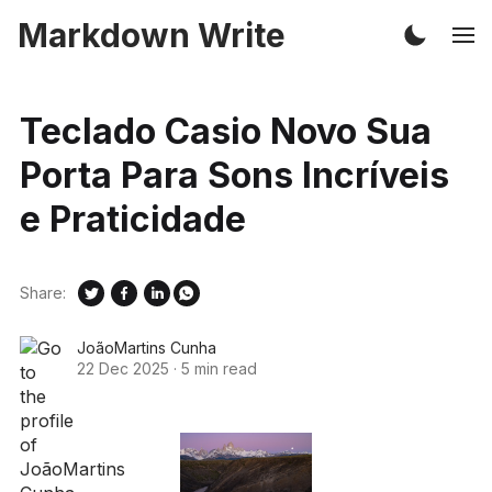
Markdown Write
Teclado Casio Novo Sua
Porta Para Sons Incríveis
e Praticidade
Share:
JoãoMartins Cunha
22 Dec 2025
·
5 min read