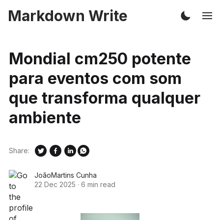
Markdown Write
Mondial cm250 potente
para eventos com som
que transforma qualquer
ambiente
Share:
JoãoMartins Cunha
22 Dec 2025
·
6 min read